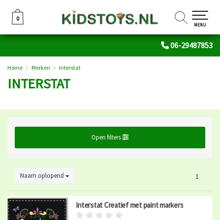
0
0
MENU
06-29487853
Home
Merken
Interstat
INTERSTAT
Open filters
Naam oplopend
1
Interstat Creatief met paint markers