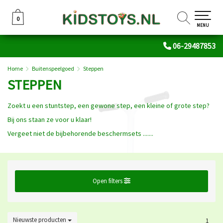
0
0
MENU
06-29487853
Home
Buitenspeelgoed
Steppen
STEPPEN
Zoekt u een stuntstep, een gewone step, een kleine of grote step?
Bij ons staan ze voor u klaar!
Vergeet niet de bijbehorende beschermsets .......
Open filters
Nieuwste producten
1