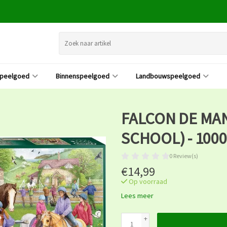
speelgoed
Binnenspeelgoed
Landbouwspeelgoed
FALCON DE MAN
SCHOOL) - 100
0 Review(s)
€14,99
Op voorraad
Lees meer
+