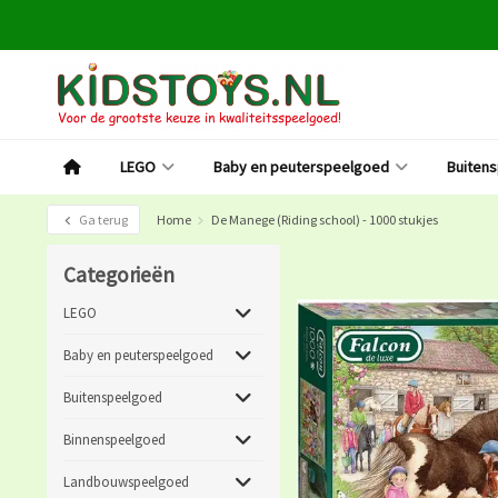
LEGO
Baby en peuterspeelgoed
Buiten
Ga terug
Home
De Manege (Riding school) - 1000 stukjes
Categorieën
LEGO
Baby en peuterspeelgoed
Buitenspeelgoed
Binnenspeelgoed
Landbouwspeelgoed