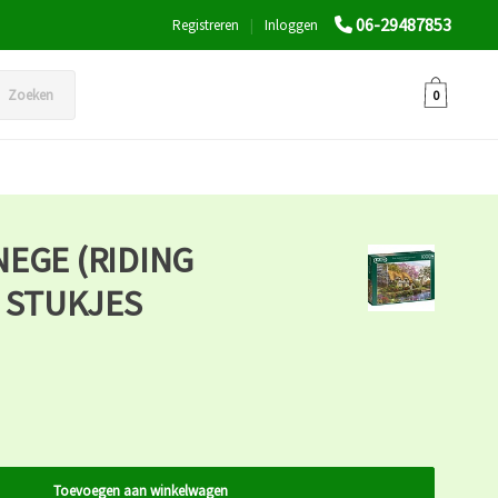
06-29487853
Registreren
|
Inloggen
Zoeken
0
EGE (RIDING
0 STUKJES
Toevoegen aan winkelwagen