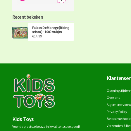
Recent bekeken
Falcon De Manege (Riding
school) - 1000 stukjes
€14,99
Klantenser
Openingstijden 
Over ons
Algemene voor
Privacy Policy
Kids Toys
Betaalmethode
Verzenden & Re
Voor de grootste keuze in kwaliteitsspeelgoed!