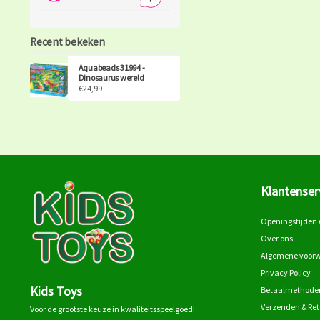
Recent bekeken
Aquabeads 31994 -
Dinosaurus wereld
€24,99
Klantenser
Openingstijden 
Over ons
Algemene voor
Privacy Policy
Kids Toys
Betaalmethode
Verzenden & Re
Voor de grootste keuze in kwaliteitsspeelgoed!