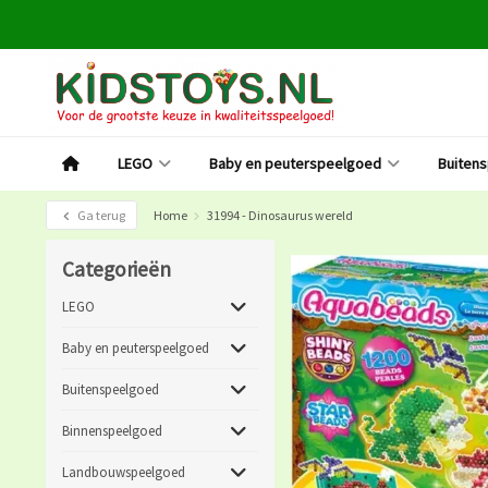
LEGO
Baby en peuterspeelgoed
Buiten
Ga terug
Home
31994 - Dinosaurus wereld
Categorieën
LEGO
Baby en peuterspeelgoed
Buitenspeelgoed
Binnenspeelgoed
Landbouwspeelgoed