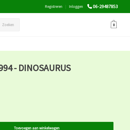
06-29487853
Registreren
|
Inloggen
Zoeken
0
994 - DINOSAURUS
Toevoegen aan winkelwagen