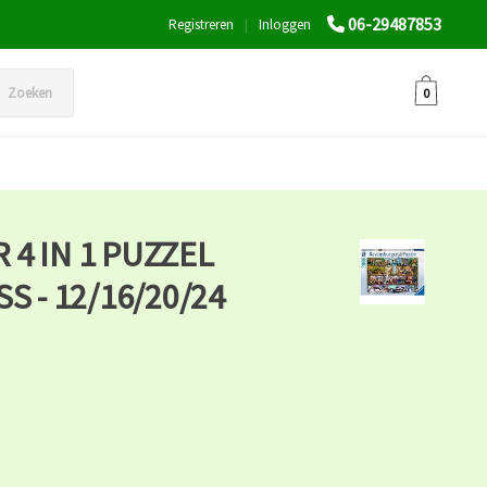
06-29487853
Registreren
|
Inloggen
Zoeken
0
4 IN 1 PUZZEL
S - 12/16/20/24