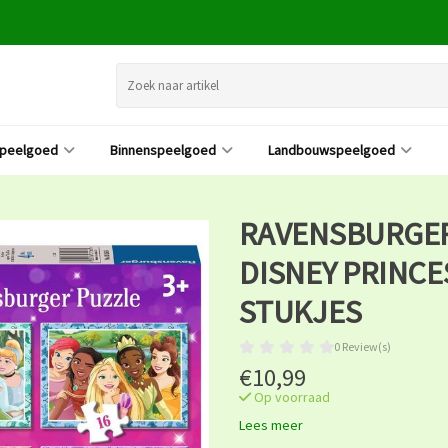
speelgoed
Binnenspeelgoed
Landbouwspeelgoed
RAVENSBURGER 
DISNEY PRINCES
STUKJES
0 Review(s)
€10,99
Op voorraad
Lees meer