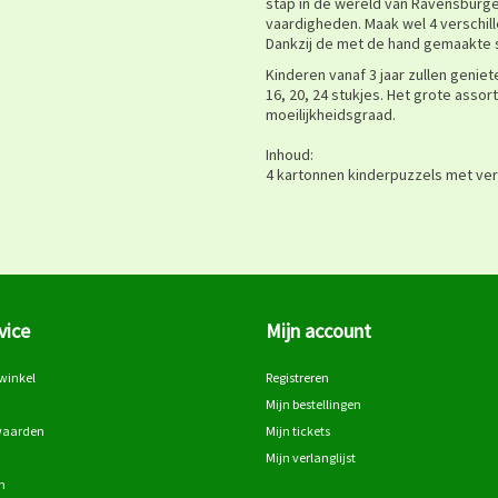
stap in de wereld van Ravensburge
vaardigheden. Maak wel 4 verschil
Dankzij de met de hand gemaakte s
Kinderen vanaf 3 jaar zullen geniet
16, 20, 24 stukjes. Het grote assor
moeilijkheidsgraad.
Inhoud:
4 kartonnen kinderpuzzels met vers
vice
Mijn account
winkel
Registreren
Mijn bestellingen
waarden
Mijn tickets
Mijn verlanglijst
n