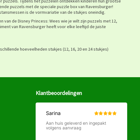
r puzzels. Tijdens het puzzelen ontdekken kinderen hun grootse
lende puzzels met de speciale puzzle box van Ravensburger!
tansmessen is de vormvariatie van de stukjes oneindig.
en van de Disney Princess: Wees wie je wilt zijn puzzels met 12,
timent van Ravensburger heeft voor elke leeftijd de juiste
chillende hoeveelheden stukjes (12, 16, 20 en 24 stukjes)
Klantbeoordelingen