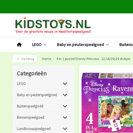
LEGO
Baby en peuterspeelgoed
Buiten
Ga terug
Home
4 in 1 puzzel Disney Princess - 12/16/20/24 stukjes
Categorieën
LEGO
Baby en peuterspeelgoed
Buitenspeelgoed
Binnenspeelgoed
Landbouwspeelgoed