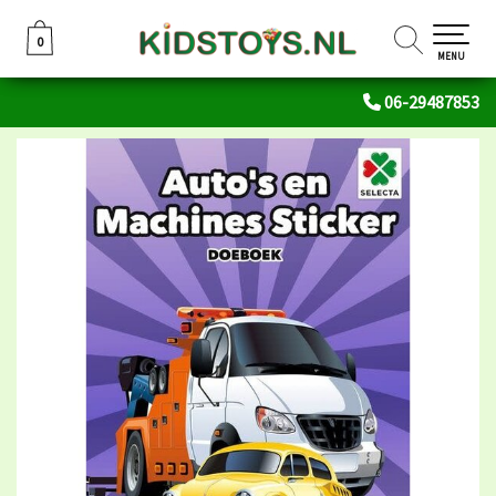
0
0
MENU
06-29487853