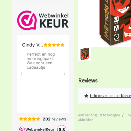
Reviews
Help ons en andere klante
Aan verlanglijst toevoegen
/
To
Afdrukken