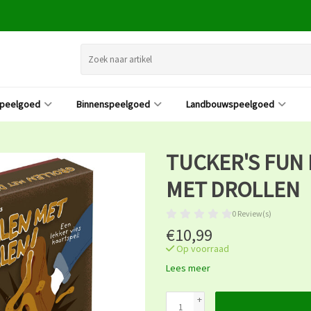
speelgoed
Binnenspeelgoed
Landbouwspeelgoed
TUCKER'S FUN
MET DROLLEN
0 Review(s)
€10,99
Op voorraad
Lees meer
+