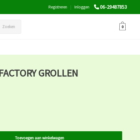
06-29487853
Registreren
|
Inloggen
Zoeken
0
 FACTORY GROLLEN
Toevoegen aan winkelwagen