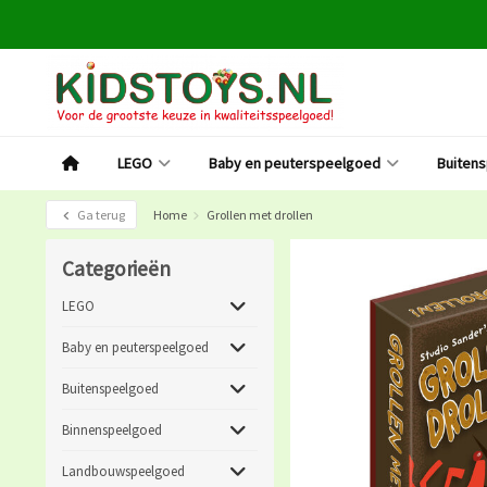
LEGO
Baby en peuterspeelgoed
Buiten
Ga terug
Home
Grollen met drollen
Categorieën
LEGO
Baby en peuterspeelgoed
Buitenspeelgoed
Binnenspeelgoed
Landbouwspeelgoed