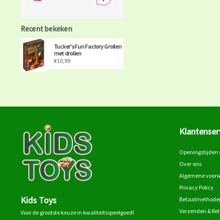
Recent bekeken
Tucker's Fun Factory Grollen
met drollen
€10,99
Klantenser
Openingstijden 
Over ons
Algemene voor
Privacy Policy
Kids Toys
Betaalmethode
Verzenden & Re
Voor de grootste keuze in kwaliteitsspeelgoed!