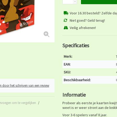
-
Voor 16.30 besteld? Zelfde d
Niet goed? Geld terug!
Veilig afrekenen!
Specificaties
Merk:
EAN:
SKU:
Beschikbaarheid:
n door het schrijven van een review
Informatie
evoegen om te vergelijken
/
Probeer als eerste je kaarten kwijt
weet is er weer stront aan de knikk
Voor 3-6 spelers vanaf 8 jaar.