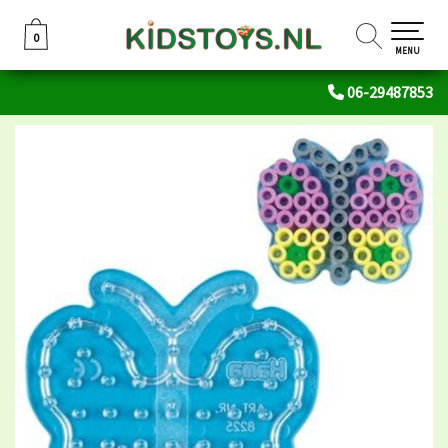
0
0
MENU
06-29487853