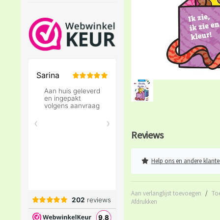
Reviews
Help ons en andere klante
Aan verlanglijst toevoegen
/
To
Afdrukken