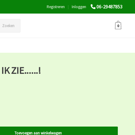
06-29487853
Registreren
|
Inloggen
Zoeken
0
K ZIE......!
Toevoegen aan winkelwagen