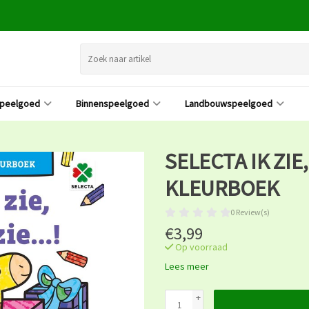
speelgoed
Binnenspeelgoed
Landbouwspeelgoed
SELECTA IK ZIE, I
KLEURBOEK
0 Review(s)
€3,99
Op voorraad
Lees meer
+