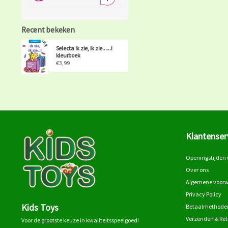
Recent bekeken
Selecta Ik zie, Ik zie......!
kleurboek
€3,99
Klantenser
Openingstijden 
Over ons
Algemene voor
Privacy Policy
Kids Toys
Betaalmethode
Verzenden & Re
Voor de grootste keuze in kwaliteitsspeelgoed!