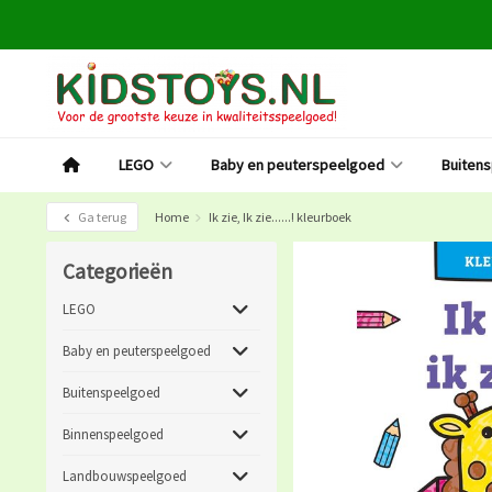
LEGO
Baby en peuterspeelgoed
Buiten
Ga terug
Home
Ik zie, Ik zie......! kleurboek
Categorieën
LEGO
Baby en peuterspeelgoed
Buitenspeelgoed
Binnenspeelgoed
Landbouwspeelgoed