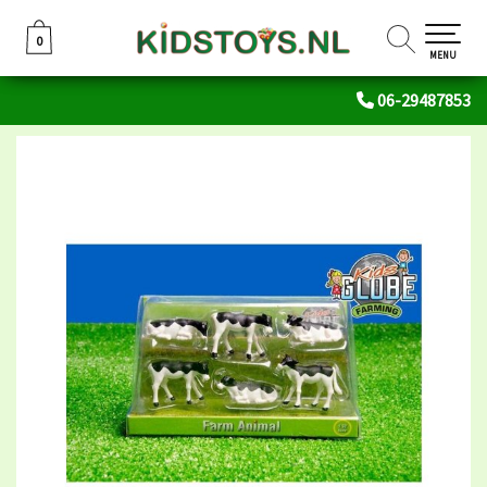
0
0
MENU
06-29487853