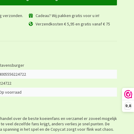
ag verzonden.
Cadeau? Wij pakken gratis voor u in!
Verzendkosten € 5,95 en gratis vanaf € 75
Ravensburger
4005556224722
224722
Op voorraad
9,8
erhandel over de beste koeienfans en verzamel er zoveel mogelijk
 te veel dezelfde fans krijgt, anders verlies je snel punten. De
a spanning in het spel en de Copycat zorgt voor flink wat chaos.