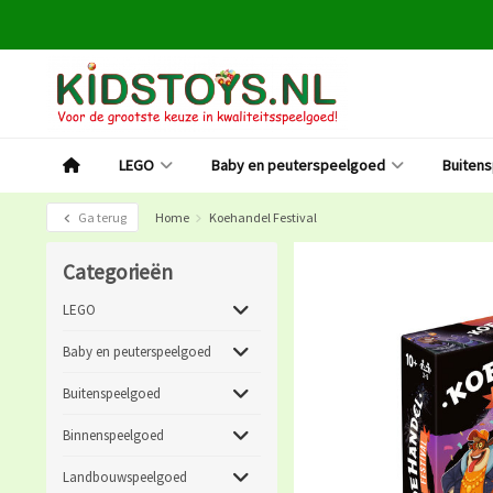
LEGO
Baby en peuterspeelgoed
Buiten
Ga terug
Home
Koehandel Festival
Categorieën
LEGO
Baby en peuterspeelgoed
Buitenspeelgoed
Binnenspeelgoed
Landbouwspeelgoed