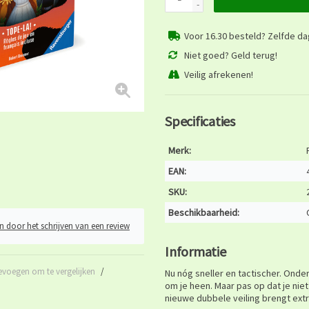
-
Voor 16.30 besteld? Zelfde d
Niet goed? Geld terug!
Veilig afrekenen!
Specificaties
Merk:
EAN:
SKU:
Beschikbaarheid:
n door het schrijven van een review
Informatie
evoegen om te vergelijken
/
Nu nóg sneller en tactischer. Ond
om je heen. Maar pas op dat je niet
nieuwe dubbele veiling brengt extr