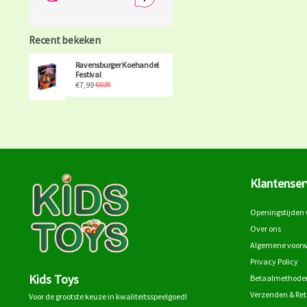
Recent bekeken
Ravensburger Koehandel
Festival
€7,99
€10,99
Klantenser
Openingstijden 
Over ons
Algemene voor
Privacy Policy
Kids Toys
Betaalmethode
Verzenden & Re
Voor de grootste keuze in kwaliteitsspeelgoed!