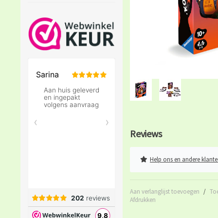
Reviews
Help ons en andere klante
Aan verlanglijst toevoegen
/
To
Afdrukken