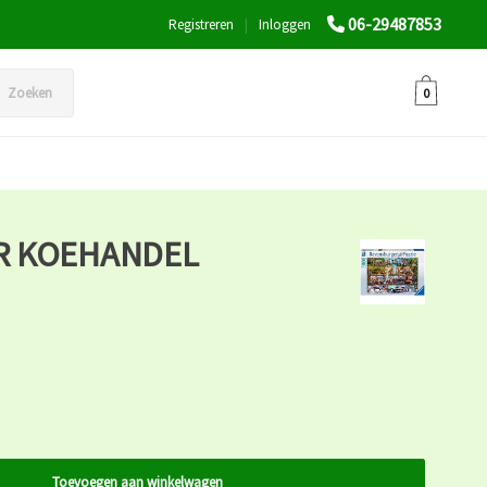
06-29487853
Registreren
|
Inloggen
Zoeken
0
R KOEHANDEL
Toevoegen aan winkelwagen