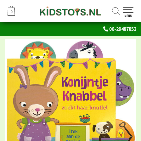
0
0
MENU
06-29487853