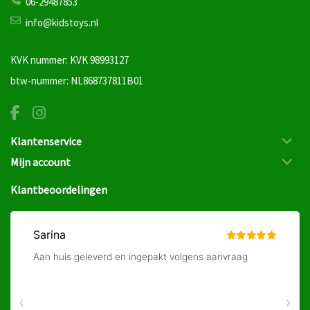
06-29487853
info@kidstoys.nl
KVK nummer: KVK 98993127
btw-nummer: NL868737811B01
Klantenservice
Mijn account
Klantbeoordelingen