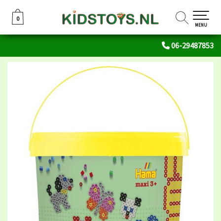
0
0
MENU
06-29487853