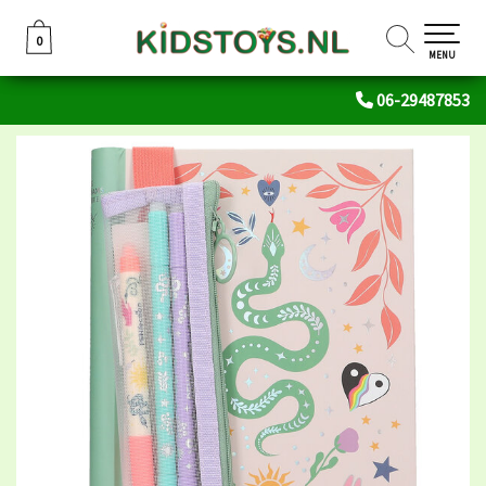
0
0
MENU
06-29487853