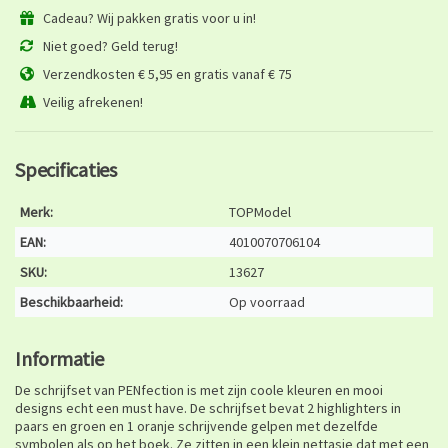
Cadeau? Wij pakken gratis voor u in!
Niet goed? Geld terug!
Verzendkosten € 5,95 en gratis vanaf € 75
Veilig afrekenen!
Specificaties
Merk:
TOPModel
EAN:
4010070706104
SKU:
13627
Beschikbaarheid:
Op voorraad
Informatie
De schrijfset van PENfection is met zijn coole kleuren en mooi
designs echt een must have. De schrijfset bevat 2 highlighters in
paars en groen en 1 oranje schrijvende gelpen met dezelfde
symbolen als op het boek. Ze zitten in een klein nettasje dat met een