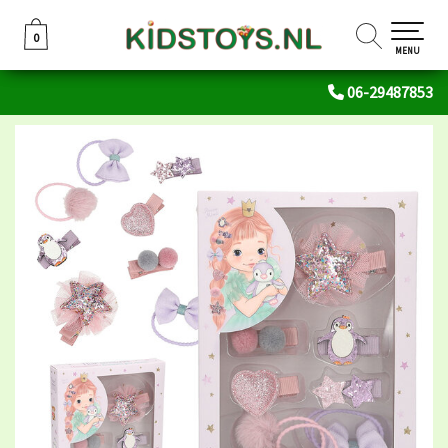
0
0
MENU
06-29487853