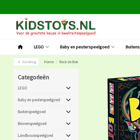
LEGO
Baby en peuterspeelgoed
Buiten
Ga terug
Home
Rock de Bok
Categorieën
LEGO
Baby en peuterspeelgoed
Buitenspeelgoed
Binnenspeelgoed
Landbouwspeelgoed