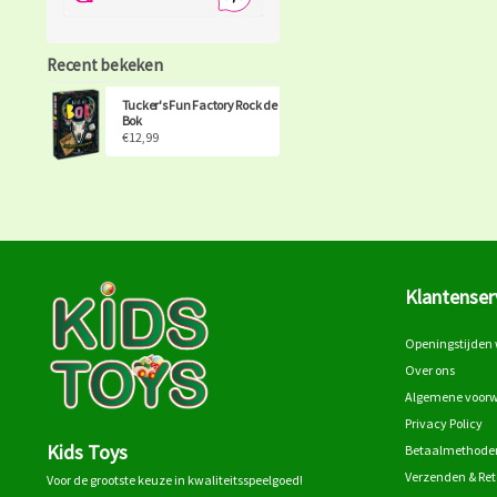
Recent bekeken
Tucker's Fun Factory Rock de
Bok
€12,99
Klantenser
Openingstijden 
Over ons
Algemene voor
Privacy Policy
Kids Toys
Betaalmethode
Verzenden & Re
Voor de grootste keuze in kwaliteitsspeelgoed!