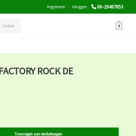
06-29487853
Registreren
|
Inloggen
Zoeken
0
FACTORY ROCK DE
Toevoegen aan winkelwagen