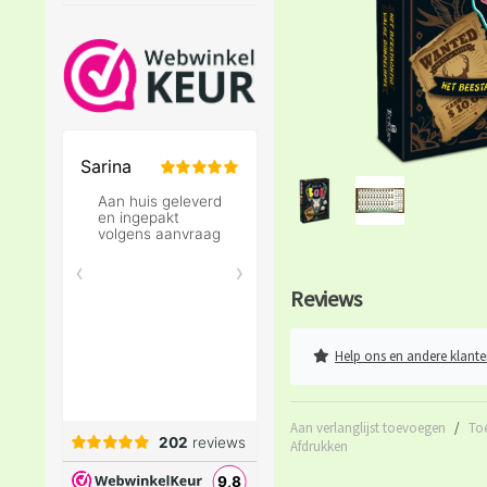
Reviews
Help ons en andere klante
Aan verlanglijst toevoegen
/
To
Afdrukken