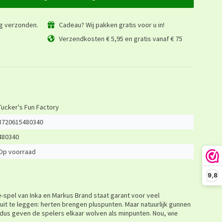
ag verzonden.
Cadeau? Wij pakken gratis voor u in!
Verzendkosten € 5,95 en gratis vanaf € 75
Tucker's Fun Factory
8720615480340
480340
Op voorraad
9,8
te-spel van Inka en Markus Brand staat garant voor veel
 uit te leggen: herten brengen pluspunten. Maar natuurlijk gunnen
 dus geven de spelers elkaar wolven als minpunten. Nou, wie