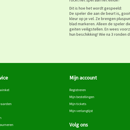
Dit is hoe het wordt gespeeld:
De speler die aan de beurt is, goo
kleur op je vel. Ze brengen pluspu
blad markeren. Alleen de speler d
geiten veiligstellen. En wees voor
hun beschikking! Wie na 3 ronden d
vice
Mijn account
winkel
Registreren
Mijn bestellingen
waarden
Mijn tickets
Mijn verlanglijst
n
Volg ons
tourneren