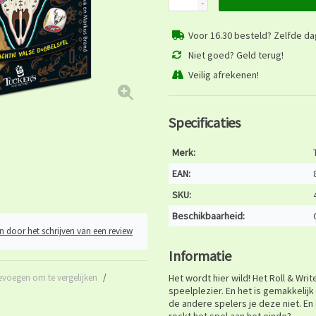
-
Voor 16.30 besteld? Zelfde d
Niet goed? Geld terug!
Veilig afrekenen!
Specificaties
Merk:
EAN:
SKU:
Beschikbaarheid:
n door het schrijven van een review
Informatie
evoegen om te vergelijken
/
Het wordt hier wild! Het Roll & Wri
speelplezier. En het is gemakkelijk
de andere spelers je deze niet. En
rockt het spel aan het einde?