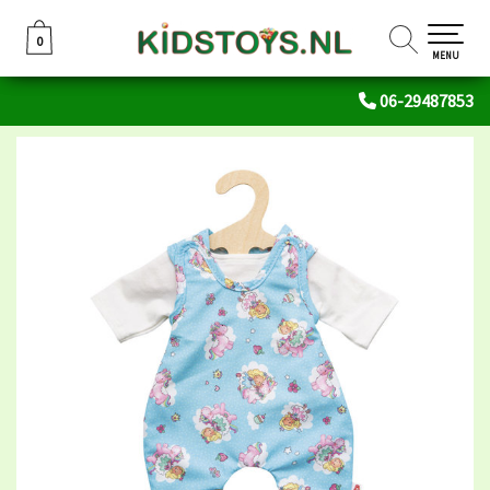
0
0
MENU
06-29487853