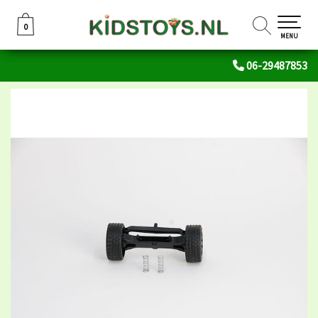
0
0
MENU
06-29487853