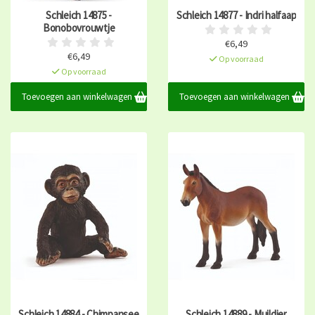
Schleich 14875 -
Schleich 14877 - Indri halfaap
Bonobovrouwtje
€6,49
€6,49
Op voorraad
Op voorraad
Toevoegen aan winkelwagen
Toevoegen aan winkelwagen
Schleich 14884 - Chimpansee
Schleich 14889 - Muildier