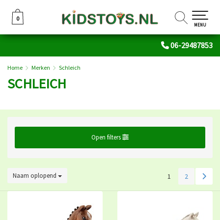
0
0
MENU
06-29487853
Home
Merken
Schleich
SCHLEICH
Open filters
Naam oplopend
1
2