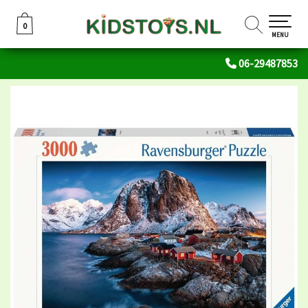
0
0
MENU
06-29487853