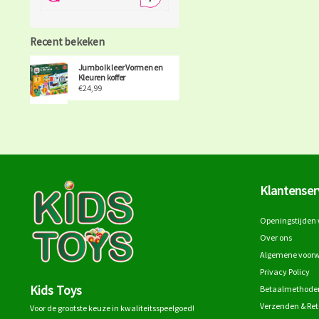
Recent bekeken
Jumbo Ik leer Vormen en
Kleuren koffer
€24,99
Klantenser
Openingstijden 
Over ons
Algemene voor
Privacy Policy
Kids Toys
Betaalmethode
Verzenden & Re
Voor de grootste keuze in kwaliteitsspeelgoed!