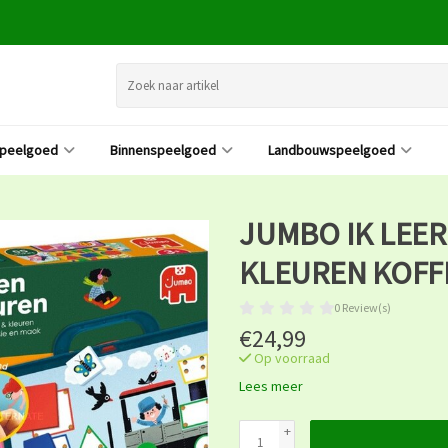
speelgoed
Binnenspeelgoed
Landbouwspeelgoed
JUMBO IK LEE
KLEUREN KOFF
0 Review(s)
€24,99
Op voorraad
Lees meer
+