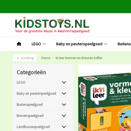
LEGO
Baby en peuterspeelgoed
Buiten
Ga terug
Home
Ik leer Vormen en Kleuren koffer
Categorieën
LEGO
Baby en peuterspeelgoed
Buitenspeelgoed
Binnenspeelgoed
Landbouwspeelgoed