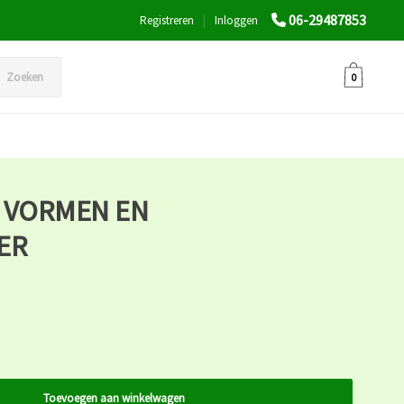
06-29487853
Registreren
|
Inloggen
Zoeken
0
R VORMEN EN
ER
Toevoegen aan winkelwagen