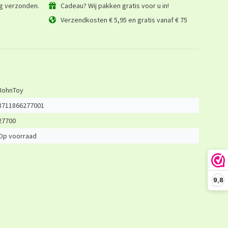
ag verzonden.
Cadeau? Wij pakken gratis voor u in!
Verzendkosten € 5,95 en gratis vanaf € 75
JohnToy
8711866277001
27700
Op voorraad
9,8