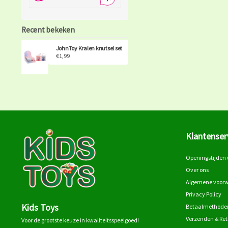
Recent bekeken
JohnToy Kralen knutsel set
€1,99
Klantenser
Openingstijden 
Over ons
Algemene voor
Privacy Policy
Kids Toys
Betaalmethode
Verzenden & Re
Voor de grootste keuze in kwaliteitsspeelgoed!