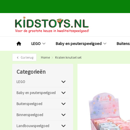
LEGO
Baby en peuterspeelgoed
Buiten
Ga terug
Home
Kralen knutsel set
Categorieën
LEGO
Baby en peuterspeelgoed
Buitenspeelgoed
Binnenspeelgoed
Landbouwspeelgoed