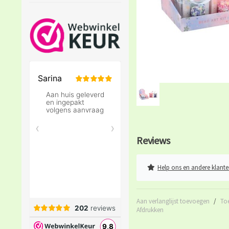
Reviews
Help ons en andere klante
Aan verlanglijst toevoegen
/
To
Afdrukken