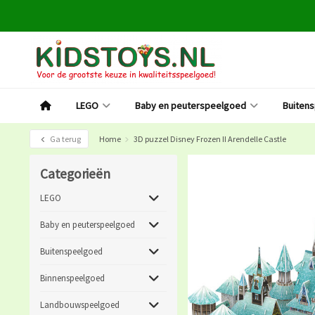
LEGO
Baby en peuterspeelgoed
Buiten
Ga terug
Home
3D puzzel Disney Frozen II Arendelle Castle
Categorieën
LEGO
Baby en peuterspeelgoed
Buitenspeelgoed
Binnenspeelgoed
Landbouwspeelgoed