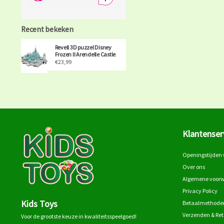
Recent bekeken
Revell 3D puzzel Disney
Frozen II Arendelle Castle
€23,99
Klantenser
Openingstijden 
Over ons
Algemene voor
Privacy Policy
Kids Toys
Betaalmethode
Verzenden & Re
Voor de grootste keuze in kwaliteitsspeelgoed!