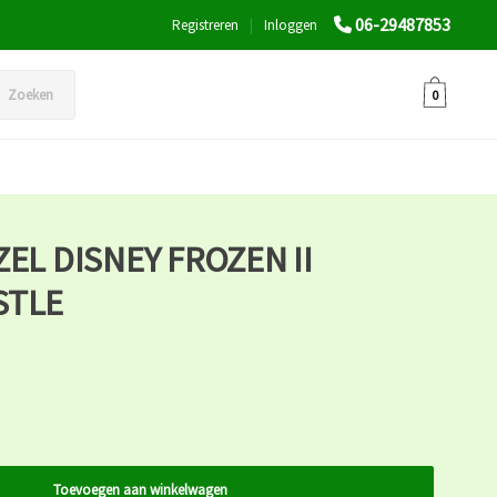
06-29487853
Registreren
|
Inloggen
Zoeken
0
EL DISNEY FROZEN II
STLE
Toevoegen aan winkelwagen