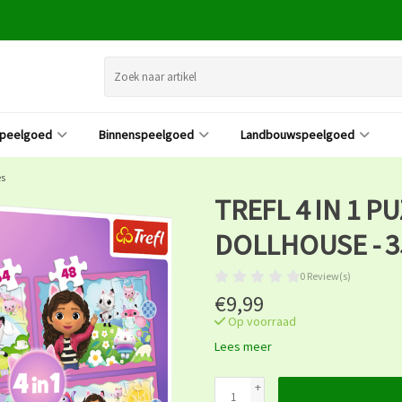
speelgoed
Binnenspeelgoed
Landbouwspeelgoed
es
TREFL 4 IN 1 P
DOLLHOUSE - 3
0 Review(s)
€9,99
Op voorraad
Lees meer
+