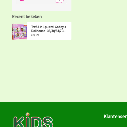
Recent bekeken
Trefl 4 in 1 puzzel Gabby's
Dollhouse - 35/48/54/70
stukjes
€9,99
Klantenser