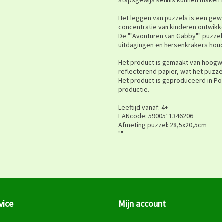
Het leggen van puzzels is een gewel
concentratie van kinderen ontwikke
De ""Avonturen van Gabby"" puzzels
uitdagingen en hersenkrakers hou
Het product is gemaakt van hoogw
reflecterend papier, wat het puzze
Het product is geproduceerd in Pole
productie.
Leeftijd vanaf: 4+
EANcode: 5900511346206
Afmeting puzzel: 28,5x20,5cm
""
vice
Mijn account