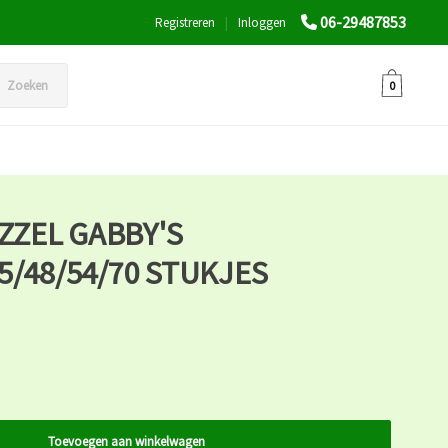
06-29487853
Registreren
|
Inloggen
Zoeken
0
UZZEL GABBY'S
5/48/54/70 STUKJES
Toevoegen aan winkelwagen