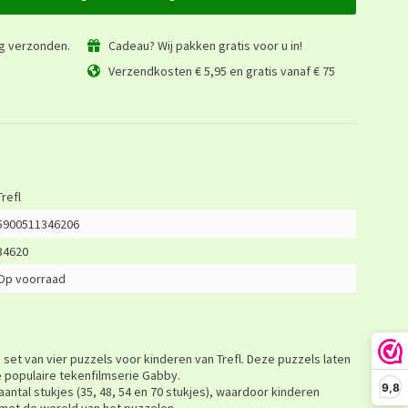
ag verzonden.
Cadeau? Wij pakken gratis voor u in!
Verzendkosten € 5,95 en gratis vanaf € 75
Trefl
5900511346206
34620
Op voorraad
 set van vier puzzels voor kinderen van Trefl. Deze puzzels laten
e populaire tekenfilmserie Gabby.
9,8
aantal stukjes (35, 48, 54 en 70 stukjes), waardoor kinderen
met de wereld van het puzzelen.