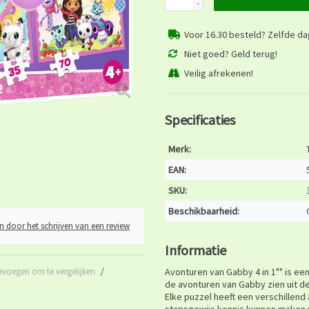
-
Voor 16.30 besteld? Zelfde d
Niet goed? Geld terug!
Veilig afrekenen!
Specificaties
Merk:
EAN:
SKU:
Beschikbaarheid:
n door het schrijven van een review
Informatie
evoegen om te vergelijken
/
Avonturen van Gabby 4 in 1"" is een
de avonturen van Gabby zien uit d
Elke puzzel heeft een verschillend 
stapsgewijs kennis kunnen maken 