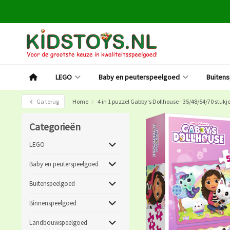
LEGO
Baby en peuterspeelgoed
Buiten
Ga terug
Home
4 in 1 puzzel Gabby's Dollhouse - 35/48/54/70 stukj
Categorieën
LEGO
Baby en peuterspeelgoed
Buitenspeelgoed
Binnenspeelgoed
Landbouwspeelgoed