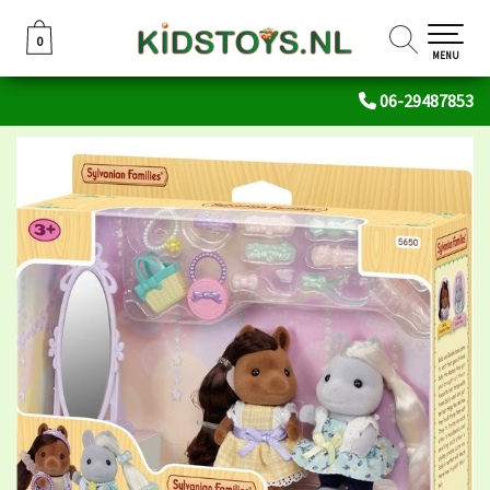
0
0
MENU
06-29487853