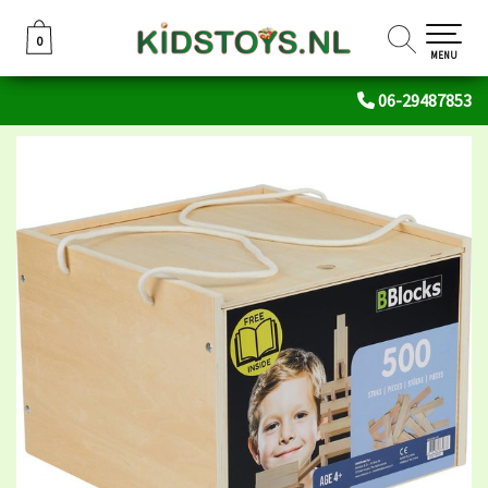
0
0
MENU
06-29487853