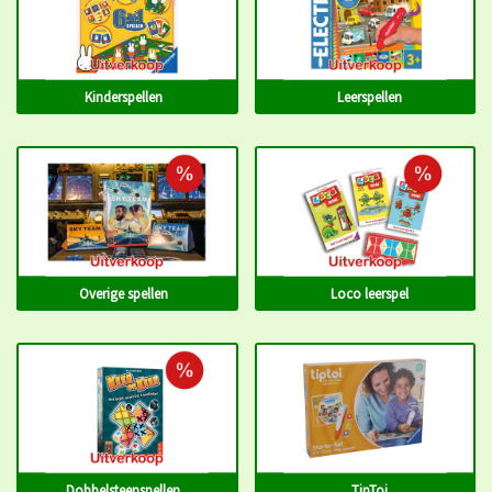
Kinderspellen
Leerspellen
Overige spellen
Loco leerspel
Dobbelsteenspellen
TipToi