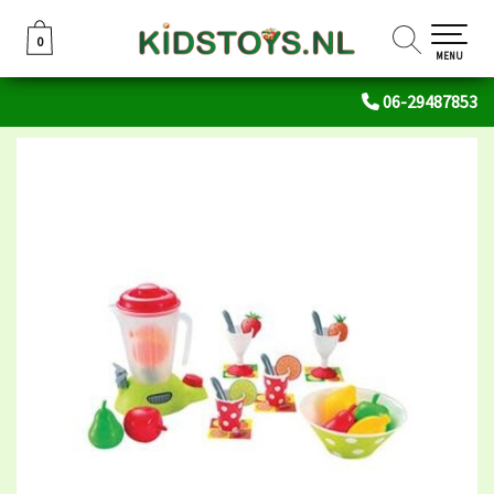
0
0
MENU
06-29487853