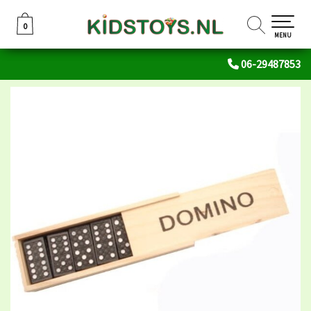
0
0
MENU
06-29487853