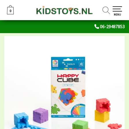
0
0
MENU
06-29487853