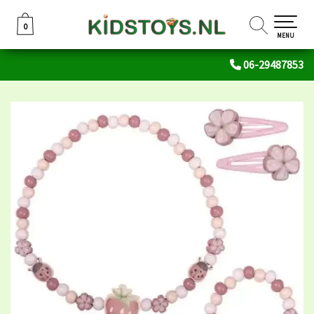
0
0
MENU
06-29487853