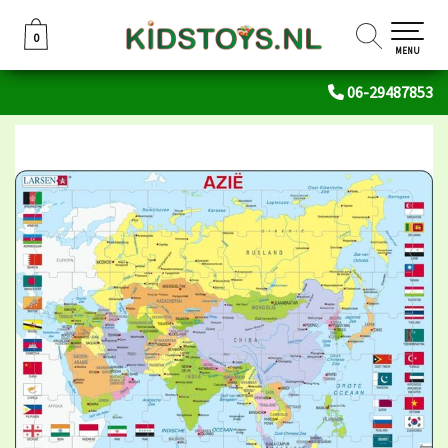
0
0
MENU
06-29487853