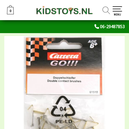
0
0
MENU
06-29487853