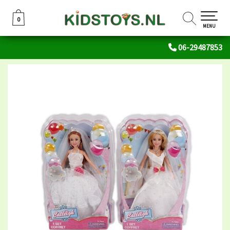
0
0
MENU
06-29487853