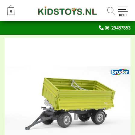
0
0
MENU
06-29487853