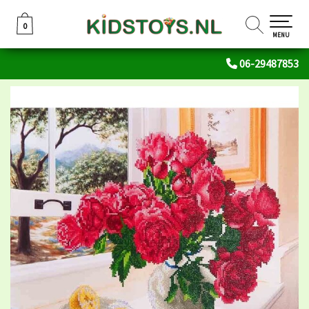
0
0
MENU
06-29487853