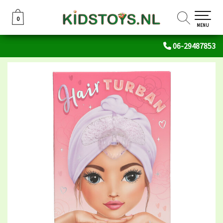
0
0
MENU
06-29487853