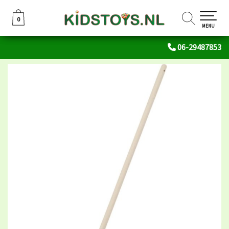
0
0
MENU
06-29487853