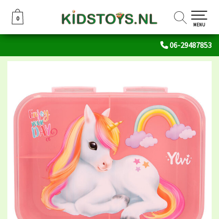
0
0
MENU
06-29487853