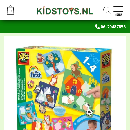
0
0
MENU
06-29487853