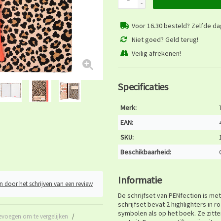
-
Voor 16.30 besteld? Zelfde d
Niet goed? Geld terug!
Veilig afrekenen!
Specificaties
Merk:
EAN:
SKU:
Beschikbaarheid:
Informatie
n door het schrijven van een review
De schrijfset van PENfection is me
schrijfset bevat 2 highlighters in 
symbolen als op het boek. Ze zitte
evoegen om te vergelijken
/