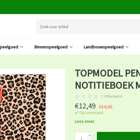
speelgoed
Binnenspeelgoed
Landbouwspeelgoed
TOPMODEL PE
NOTITIEBOEK 
0 Review(s)
€12,49
€14,95
Op voorraad
Lees meer
+