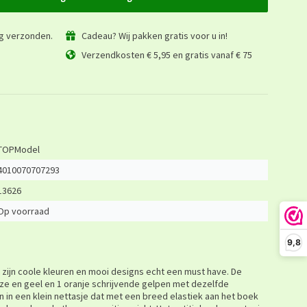
ag verzonden.
Cadeau? Wij pakken gratis voor u in!
Verzendkosten € 5,95 en gratis vanaf € 75
TOPModel
4010070707293
13626
Op voorraad
9,8
t zijn coole kleuren en mooi designs echt een must have. De
roze en geel en 1 oranje schrijvende gelpen met dezelfde
n in een klein nettasje dat met een breed elastiek aan het boek