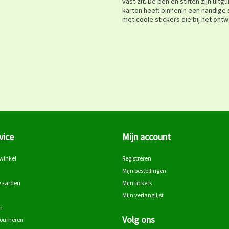
vast zit. De pen en stiften zijn ui
karton heeft binnenin een handige s
met coole stickers die bij het ont
vice
Mijn account
winkel
Registreren
Mijn bestellingen
waarden
Mijn tickets
Mijn verlanglijst
n
Volg ons
tourneren