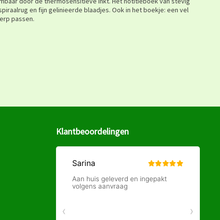
tgumbaar door de thermosensitieve inkt. Het notitieboek van stevig
piraalrug en fijn gelinieerde blaadjes. Ook in het boekje: een vel
werp passen.
Klantbeoordelingen