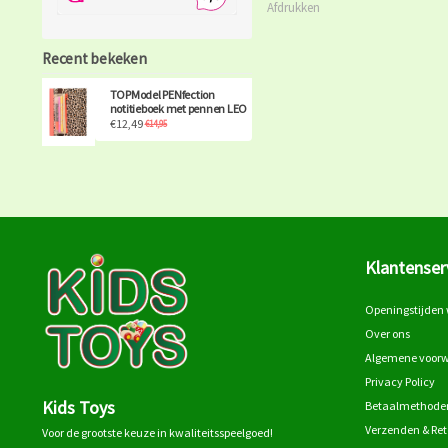
Afdrukken
Recent bekeken
TOPModel PENfection
notitieboek met pennen LEO
€12,49
€14,95
Klantenser
Openingstijden 
Over ons
Algemene voor
Privacy Policy
Kids Toys
Betaalmethode
Verzenden & Re
Voor de grootste keuze in kwaliteitsspeelgoed!