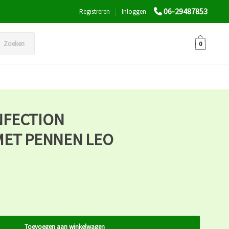
06-29487853
Registreren
|
Inloggen
Zoeken
0
NFECTION
MET PENNEN LEO
Toevoegen aan winkelwagen