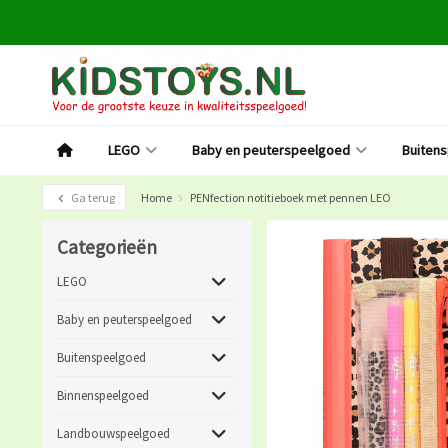
LEGO
Baby en peuterspeelgoed
Buiten
Ga terug
Home
PENfection notitieboek met pennen LEO
Categorieën
LEGO
Baby en peuterspeelgoed
Buitenspeelgoed
Binnenspeelgoed
Landbouwspeelgoed